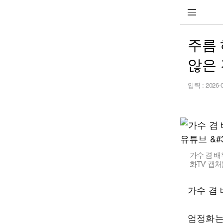
주름 
않은 
입력 :
2026-
가수 겸 배우
화TV' 캡처
가수 겸 
엄정화는 