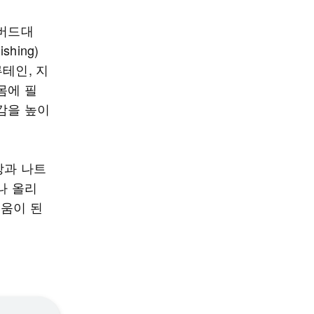
하버드대
shing)
루테인, 지
몸에 필
감을 높이
방과 나트
나 올리
도움이 된