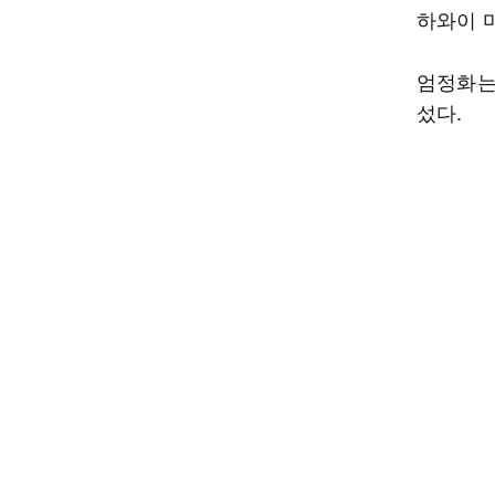
하와이 
엄정화는
섰다.