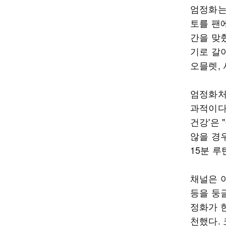
엄정화는
토를 팬
간을 맞췄
기로 갈
오믈렛,
엄정화처
과적이다
건강'은
않을 경
15분 
채널은 
등을 둥
정화가 
천했다.