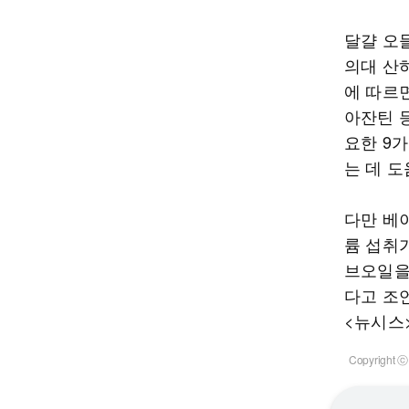
달걀 오
의대 산하 
에 따르면
아잔틴 
요한 9
는 데 도
다만 베
륨 섭취
브오일을
다고 조
<뉴시스
Copyrigh