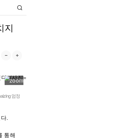
치지
zing 엄정
다.
를 통해