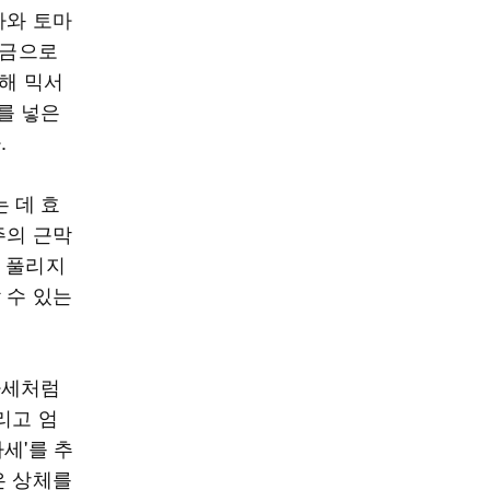
파와 토마
소금으로
더해 믹서
를 넣은
.
 데 효
주의 근막
가 풀리지
 수 있는
자세처럼
리고 엄
세'를 추
은 상체를