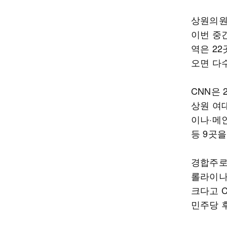
상원의원 
이번 중
역은 22
오면 다
CNN은 
상원 여
이나·메
등 9곳을
경합주로
롤라이나
크다고 C
민주당 