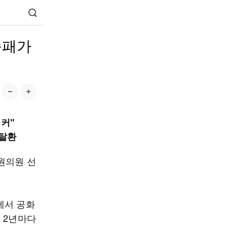
승패가
 커"
 탈환
원의원 선
에서 공화
 2년마다