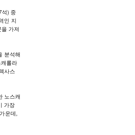
7석) 중
역인 지
곳을 가져
을 분석해
스캐롤라
·텍사스
한 노스캐
이 가장
 가운데,
.