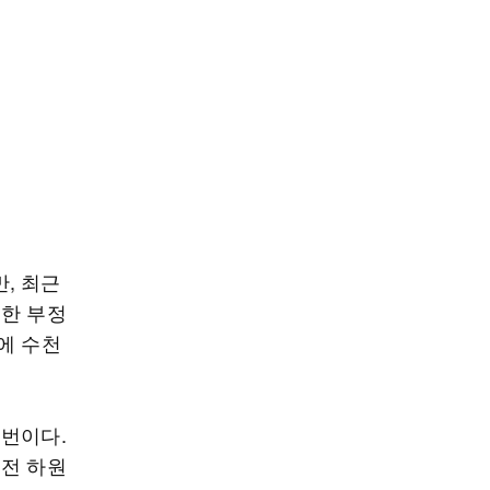
, 최근
대한 부정
에 수천
리번이다.
 전 하원