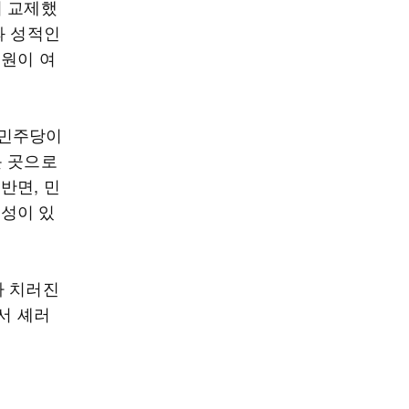
거 교제했
과 성적인
의원이 여
 민주당이
운 곳으로
반면, 민
성이 있
가 치러진
서 셰러