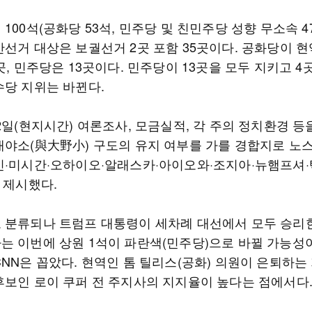
100석(공화당 53석, 민주당 및 친민주당 성향 무소속 4
간선거 대상은 보궐선거 2곳 포함 35곳이다. 공화당이 현
곳, 민주당은 13곳이다. 민주당이 13곳을 모두 지키고 4
수당 지위는 바뀐다.
2일(현지시간) 여론조사, 모금실적, 각 주의 정치환경 등
대야소(與大野小) 구도의 유지 여부를 가를 경합지로 노
인·미시간·오하이오·알래스카·아이오와·조지아·뉴햄프셔
 제시했다.
 분류되나 트럼프 대통령이 세차례 대선에서 모두 승리
는 이번에 상원 1석이 파란색(민주당)으로 바뀔 가능성
NN은 꼽았다. 현역인 톰 틸리스(공화) 의원이 은퇴하는
후보인 로이 쿠퍼 전 주지사의 지지율이 높다는 점에서다