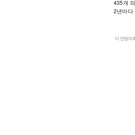
435개 
2년마다 
미 연방의