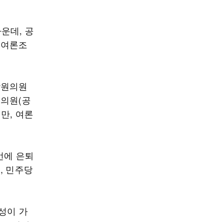
운데, 공
 여론조
상원의원
원의원(공
만, 여론
번에 은퇴
, 민주당
성이 가