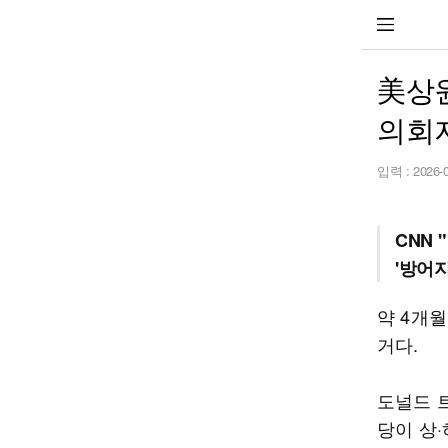
美상원
의회
입력 :
2026-
CNN 
'방어지
약 4개
거다.
도널드 
당이 상