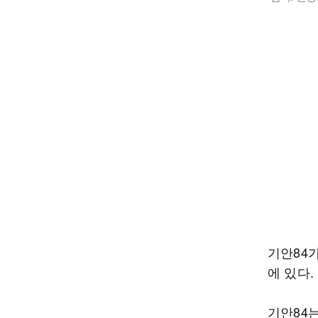
기안84가
에 있다.
기안84는