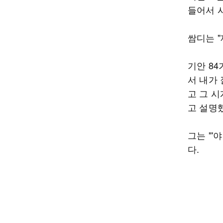
들어서 시
쌈디는 "
기안 84
서 내가
고 그 시
고 설명
그는 "'
다.