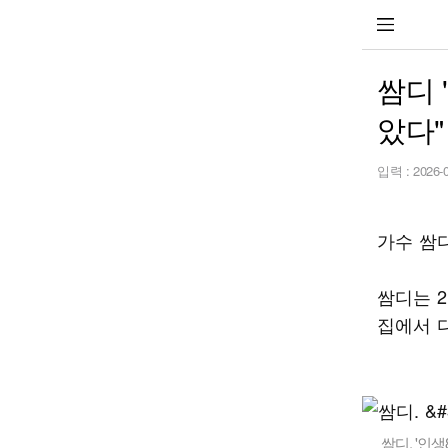
쌈디 
았다"
입력 :
2026-
가수 쌈
쌈디는 2
집에서 
쌈디. '인생