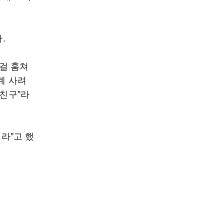
.
그걸 훔쳐
계 사려
 친구"라
더라"고 했