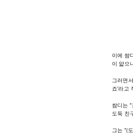
이에 쌈디
이 얇으니
그러면서 
죠'라고
쌈디는 
도둑 친구
그는 "(