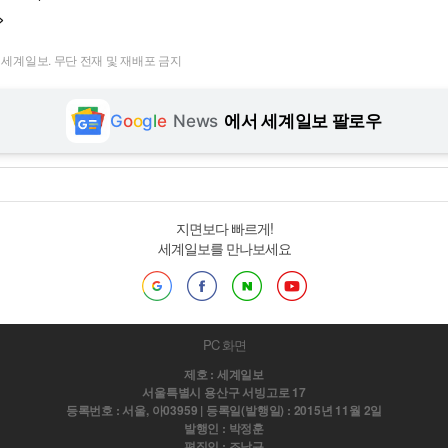
>
t ⓒ 세계일보. 무단 전재 및 재배포 금지
G
o
o
g
l
e
News
에서 세계일보 팔로우
지면보다 빠르게!
세계일보를 만나보세요
PC 화면
제호 : 세계일보
서울특별시 용산구 서빙고로 17
등록번호 : 서울, 아03959 | 등록일(발행일) : 2015년 11월 2일
발행인 : 박정훈
편집인 : 조남규