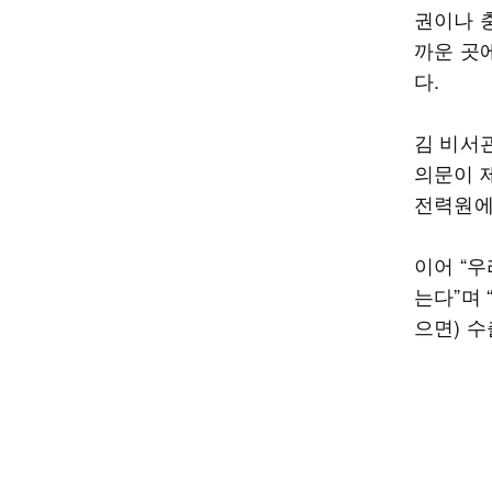
권이나 
까운 곳
다.
김 비서
의문이 
전력원에
이어 “우
는다”며
으면) 