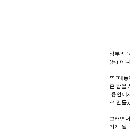
정부의 
(은) 아
또 “대
은 밤을
“용인에서
로 만들
그러면서
기게 될