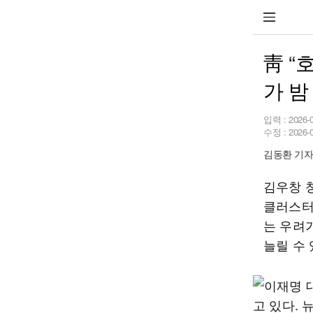
靑 “
가 밤
입력 :
2026-
수정 :
2026-
김동환 기자 k
김우창 
클러스터
는 우려
늘릴 수 