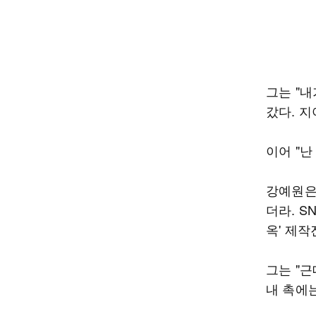
그는 "내
갔다. 지
이어 "난
강예원은 
더라. S
옥' 제작
그는 "근
내 촉에