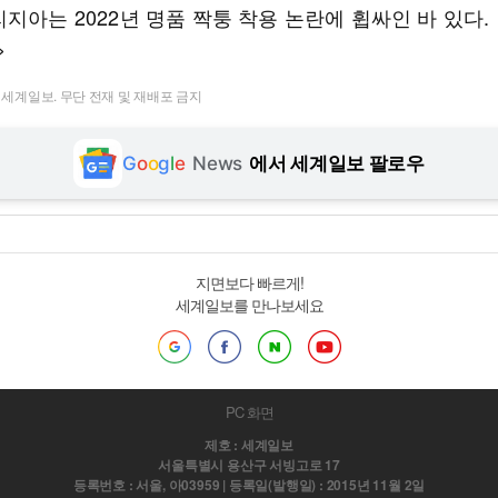
지아는 2022년 명품 짝퉁 착용 논란에 휩싸인 바 있다.
>
t ⓒ 세계일보. 무단 전재 및 재배포 금지
G
o
o
g
l
e
News
에서 세계일보 팔로우
지면보다 빠르게!
세계일보를 만나보세요
PC 화면
제호 : 세계일보
서울특별시 용산구 서빙고로 17
등록번호 : 서울, 아03959 | 등록일(발행일) : 2015년 11월 2일