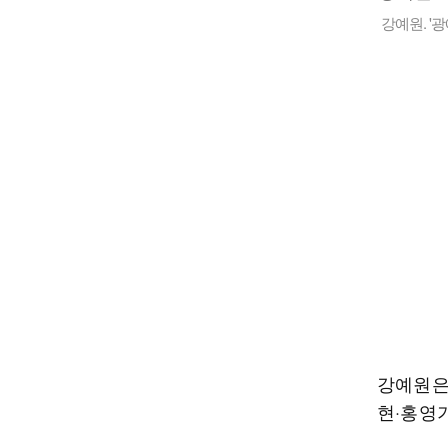
강예원. '
강예원은
현·홍영