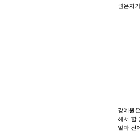
권은지가
강예원은 
해서 할
얼마 전