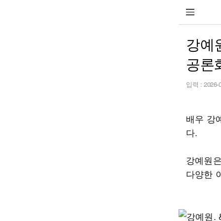
강예원
공론화
입력 :
2026-
배우 강
다.
강예원은
다양한 