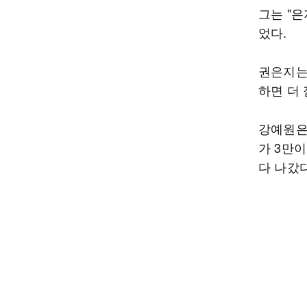
그는 "은
었다.
권은지는
하면 더
강예원은
가 3만
다 나갔다