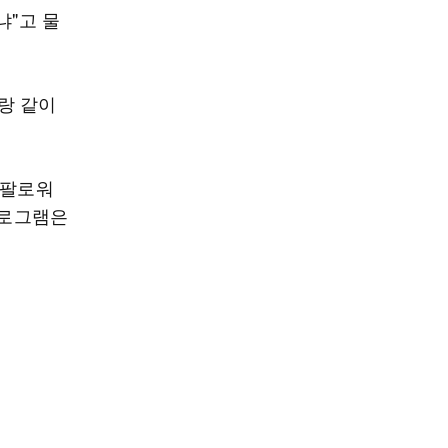
냐"고 물
랑 같이
 팔로워
프로그램은