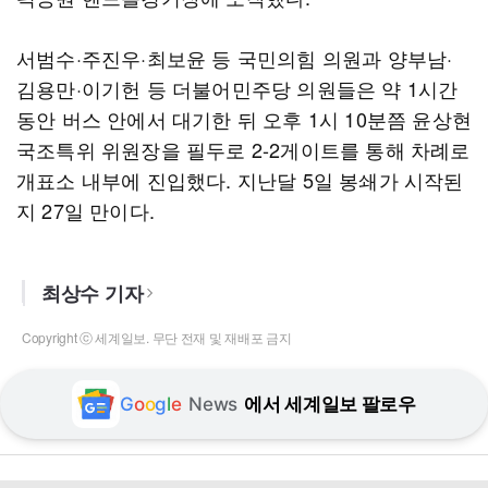
서범수·주진우·최보윤 등 국민의힘 의원과 양부남·
김용만·이기헌 등 더불어민주당 의원들은 약 1시간
동안 버스 안에서 대기한 뒤 오후 1시 10분쯤 윤상현
국조특위 위원장을 필두로 2-2게이트를 통해 차례로
개표소 내부에 진입했다. 지난달 5일 봉쇄가 시작된
지 27일 만이다.
최상수 기자
Copyright ⓒ 세계일보. 무단 전재 및 재배포 금지
G
o
o
g
l
e
News
에서 세계일보 팔로우