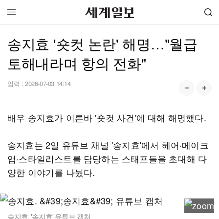
송지효 '숏컷 논란' 해명…"월급
토해내라며 항의 전화"
입력 :
2026-07-03 14:14
배우 송지효가 이른바 '숏컷 사건'에 대해 해명했다.
송지효는 2일 유튜브 채널 '송지효'에서 헤어·메이크
업·스타일리스트를 담당하는 스태프들을 초대해 다
양한 이야기를 나눴다.
송지효. '송지효' 유튜브 캡처