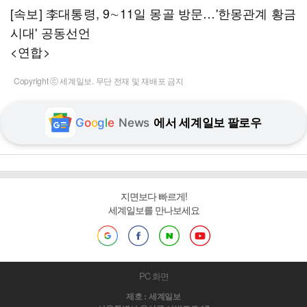
[속보] 李대통령, 9∼11일 몽골 방문…'한몽관계 황금
시대' 공동선언
<연합>
Copyright ⓒ 세계일보. 무단 전재 및 재배포 금지
G
o
o
g
l
e
News
에서 세계일보 팔로우
지면보다 빠르게!
세계일보를 만나보세요
PC 화면
제호 : 세계일보