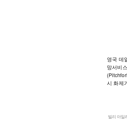
영국 데
망서비스
(Pitch
시 화제
빌리 아일