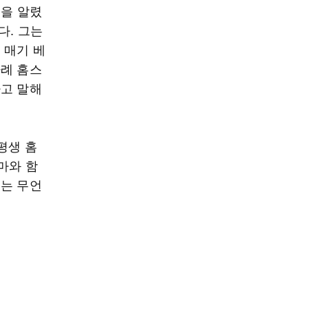
름을 알렸
다. 그는
 매기 베
차례 홈스
다고 말해
평생 홈
마와 함
게는 무언