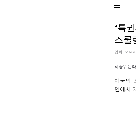
“특권
스쿨링
입력 :
2026-
최승우 온라인 
미국의 
인에서 