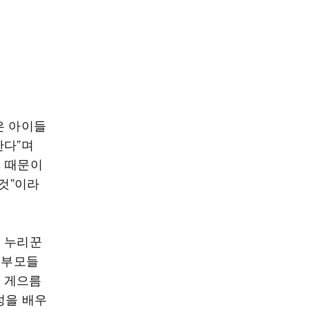
은 아이들
한다”며
기 때문이
 것”이라
. 누리꾼
 부모들
을 게으름
성을 배우