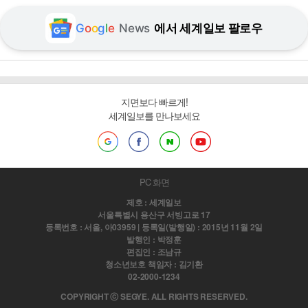
G
o
o
g
l
e
News
에서 세계일보 팔로우
지면보다 빠르게!
세계일보를 만나보세요
PC 화면
제호 : 세계일보
서울특별시 용산구 서빙고로 17
등록번호 : 서울, 아03959 | 등록일(발행일) : 2015년 11월 2일
발행인 : 박정훈
편집인 : 조남규
청소년보호 책임자 : 김기환
02-2000-1234
COPYRIGHT ⓒ SEGYE. ALL RIGHTS RESERVED.