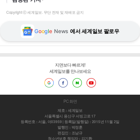
Copyright ⓒ 세계일보. 무단 전재 및 재배포 금지
G
o
o
g
l
e
News
에서 세계일보 팔로우
지면보다 빠르게!
세계일보를 만나보세요
PC 화면
제호 : 세계일보
서울특별시 용산구 서빙고로 17
등록번호 : 서울, 아03959 | 등록일(발행일) : 2015년 11월 2일
발행인 : 박정훈
편집인 : 조남규
청소년보호 책임자 : 김기환