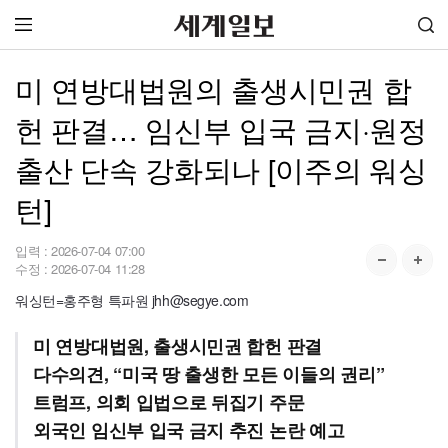
미 연방대법원의 출생시민권 합
헌 판결… 임신부 입국 금지·원정
출산 단속 강화되나 [이주의 워싱
턴]
입력 :
2026-07-04 07:00
수정 :
2026-07-04 11:28
워싱턴=홍주형 특파원 jhh@segye.com
미 연방대법원, 출생시민권 합헌 판결
다수의견, “미국 땅 출생한 모든 이들의 권리”
트럼프, 의회 입법으로 뒤집기 주문
외국인 임신부 입국 금지 추진 논란 예고