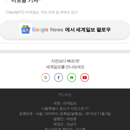
이도형 기자
Copyright ⓒ 세계일보. 무단 전재 및 재배포 금지
G
o
o
g
l
e
News
에서 세계일보 팔로우
지면보다 빠르게!
세계일보를 만나보세요
PC 화면
제호 : 세계일보
서울특별시 용산구 서빙고로 17
등록번호 : 서울, 아03959 | 등록일(발행일) : 2015년 11월 2일
발행인 : 박정훈
편집인 : 조남규
청소년보호 책임자 : 김기환