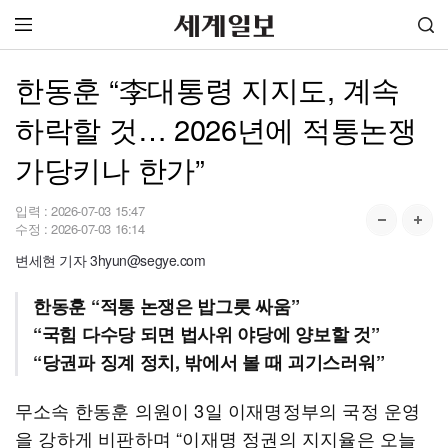
한동훈 “李대통령 지지도, 계속
하락할 것… 2026년에 적통논쟁
가당키나 한가”
입력 :
2026-07-03 15:47
수정 :
2026-07-03 16:14
변세현 기자 3hyun@segye.com
한동훈 “적통 논쟁은 밥그릇 싸움”
“국힘 다수당 되면 법사위 야당에 양보할 것”
“당권파 징계 정치, 밖에서 볼 때 괴기스러워”
무소속 한동훈 의원이 3일 이재명정부의 국정 운영
을 강하게 비판하며 “이재명 정권의 지지율은 오늘