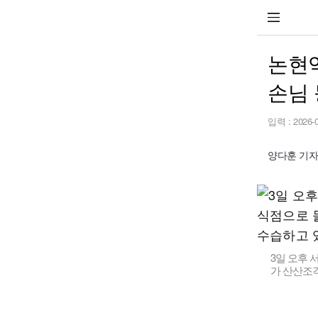
논현
손님 
입력 :
2026-
양다훈 기자 y
3일 오후 
가 산산조각