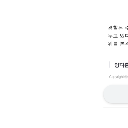
경찰은 
두고 있
위를 본
양다훈
Copyrigh