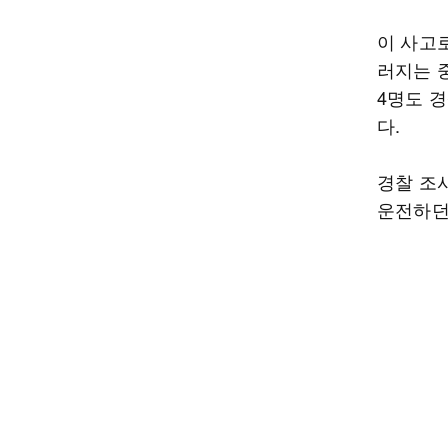
이 사고로
러지는 
4명도 
다.
경찰 조
운전하던