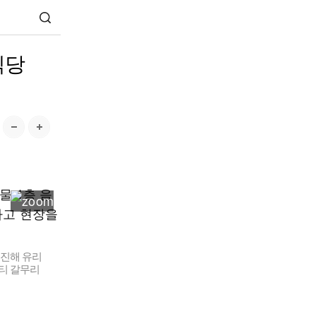
식당
돌진해 유리
티 갈무리