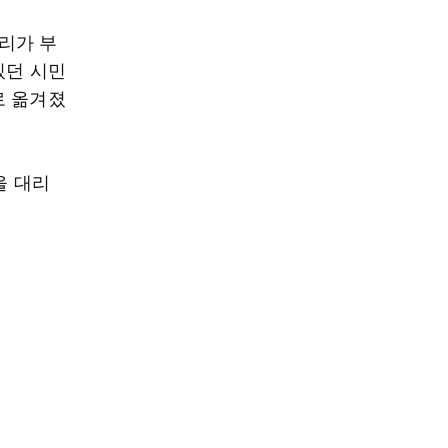
다리가 부
있던 시민
로 옮겨졌
을 대리