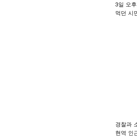
3일 오
먹던 시
경찰과 소
현역 인