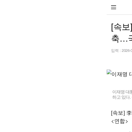
[속보
축…
입력 :
2026-
이재명 대
하고 있다
[속보]
<연합>