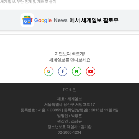
t ⓒ 세계일보. 무단 전재 및 재배포 금지
G
o
o
g
l
e
News
에서 세계일보 팔로우
지면보다 빠르게!
세계일보를 만나보세요
PC 화면
제호 : 세계일보
서울특별시 용산구 서빙고로 17
등록번호 : 서울, 아03959 | 등록일(발행일) : 2015년 11월 2일
발행인 : 박정훈
편집인 : 조남규
청소년보호 책임자 : 김기환
02-2000-1234