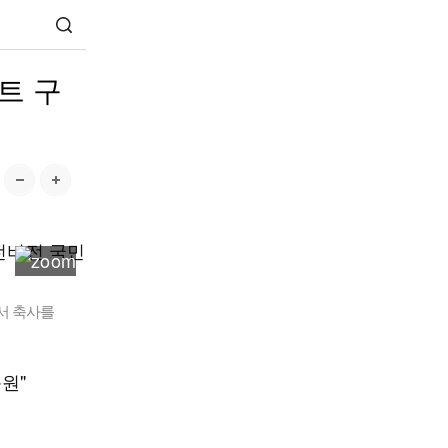
트 구
서 축사를
원"