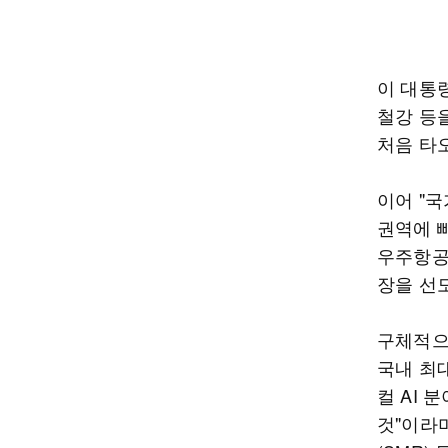
이 대통
철강 등
처음 타
이어 "
권역에 빼
우주항공
장을 선도
구체적으
국내 최
컬 AI
것"이라