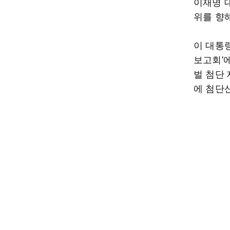
이재명 대
위를 향해
이 대통
보고회'
벌 첨단
에 첨단