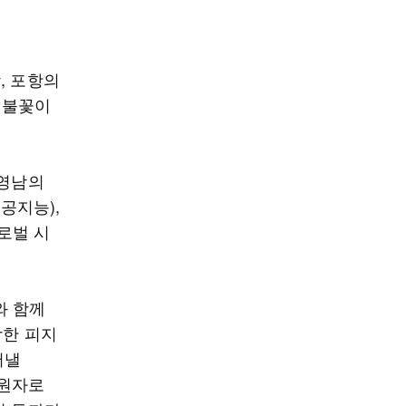
, 포항의
 불꽃이
 영남의
공지능),
로벌 시
와 함께
함한 피지
어낼
듈원자로