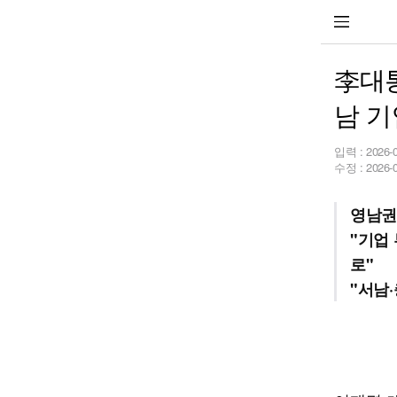
李대
남 기
입력 :
2026-
수정 :
2026-
영남권
"기업
로"
"서남·