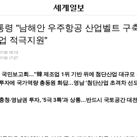
통령 "남해안 우주항공 산업벨트 구
업 적극지원"
07-03 16:13
07-03 17:27
 국민보고회…"韓 제조업 1위 기반 위에 첨단산업 대규모 
 투자에 국가역량 총동원 화답…영남 '첨단산업 초격차 선
충청·영남권 투자, '5극 3특'과 상통…반드시 국토공간 대