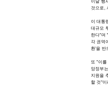
이날 행
것으로,
이 대통
대규모 투
한다"며
각 권역
환'을 
또 "이를
앙정부는
지원을 
할 것"