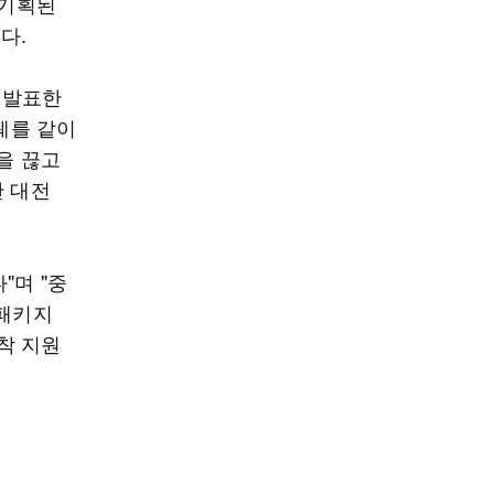
 기획된
다.
 발표한
궤를 같이
을 끊고
간 대전
"며 "중
 패키지
착 지원