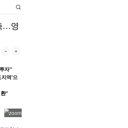
축…영
투자"
도지역'으
전환"