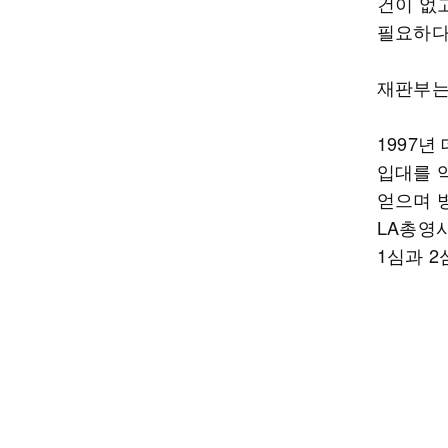
건이 없
필요하다
재판부는
1997
입대를 약
얻으며 
LA총영
1심과 