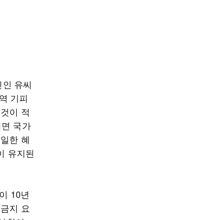
인인 유씨
역 기피
 것이 적
되면 국가
동일한 혜
결이 유지된
이 10년
국금지 요