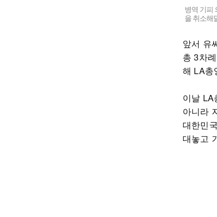
병역 기피 
을 취소해달
앞서 유
총 3차례
해 LA
이날 L
아니라 
대한민국
대놓고 