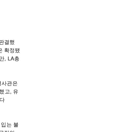
 판결했
은 확정됐
, LA총
총영사관은
했고, 유
 다
 입는 불