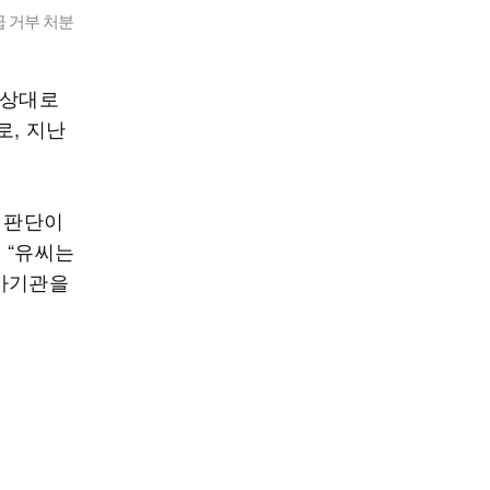
급 거부 처분
 상대로
로, 지난
인 판단이
 “유씨는
국가기관을