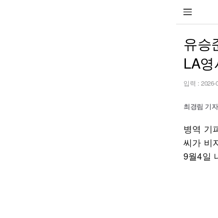
유승준
LA영
입력 :
2026-
최경림 기자 se
병역 기피
씨가 비
9월4일 