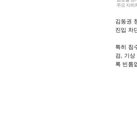
주요 지하
김동권 
진입 차
특히 침
검, 기상
록 빈틈