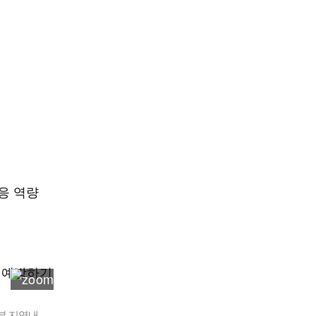
응 역량
부 지역내