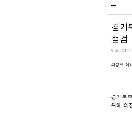
경기
점검
입력 :
2026-
의정부=이하늘
경기북부
위해 의