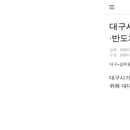
대구시
∙반도
입력 :
2026-
수정 :
2026-
대구=김덕용 
대구시가 
위해 대