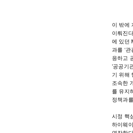
이 밖에 
이뤄진다
에 있던
과를 ‘관
응하고 
'공공기
기 위해
조속한 
를 유지
정책과를
시정 핵
하이웨이
연장한다.