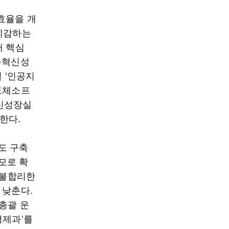
효율을 개
 체감하는
해 핵심
능혁신성
 ‘인공지
도체소프
신성장실
한다.
도 구축
규모로 확
 불합리한
 낮춘다.
총괄 운
경제과’를