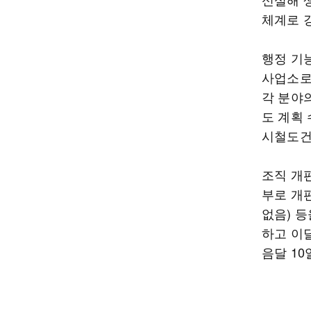
체계로 
행정 기
사업소로
각 분야
도 계획
시철도건
조직 개편
부로 개
없음) 등
하고 이달
음달 1