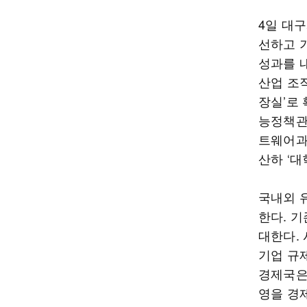
4일 대
선하고 
성과를 
산업 조
장실’로 
능정책관
트웨어과
산하 ‘
국내외 
한다. 기
대한다.
기업 규
경제국은
영을 경