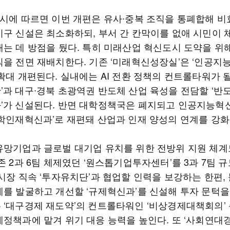
구시에 따르면 이번 개편은 유사∙중복 조직을 통폐합해 비
기구 신설은 최소화하되, 부서 간 칸막이를 없애 시민이
내는 데 방점을 뒀다. 특히 미래산업 혁신도시 도약을 위
직을 전면 재배치한다. 기존 ‘미래혁신성장실’은 ‘인공지
확대 개편된다. 실내에는 AI 전환 정책의 컨트롤타워가 될
’과 대구∙경북 초광역권 반도체 산업 육성을 전담할 ‘반
’가 신설된다. 반면 대학정책국은 폐지되고 인공지능혁
대학인재혁신과’로 재편돼 산업과 인재 양성의 연계를 강화
유망기업과 글로벌 대기업 유치를 위한 전방위 지원 체계
존 2과 6팀 체제였던 ‘원스톱기업투자센터’를 3과 7팀 
 시장 직속 ‘투자유치단’과 협업할 인력을 보강하는 한편,
제를 발굴하고 개선할 ‘규제혁신과’를 신설해 투자 문턱을
 ‘대구경제 재도약’의 컨트롤타워인 ‘비상경제대책회의’ 
제정책과에 맡겨 위기 대응 능력을 높인다. 또 ‘사회연대