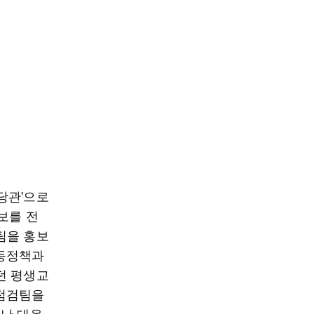
당관'으로
보를 전
팀을 홍보
평등정책과
던 평생교
전점검팀을
재난 대응