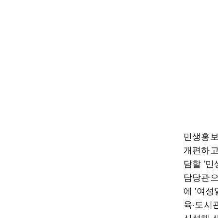
민생홍보
개편하고
담할 '
담당관으
에 '여
육·도시
신설해 