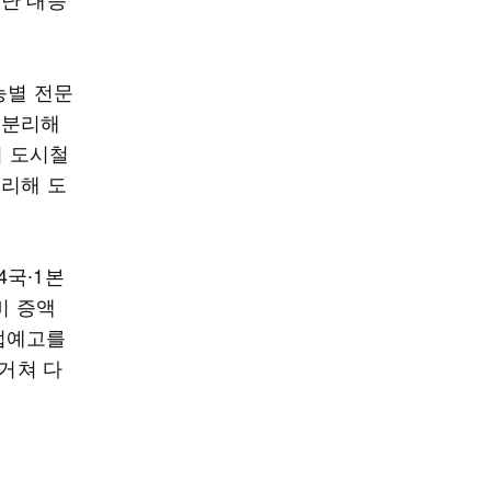
능별 전문
 분리해
기 도시철
분리해 도
4국∙1본
비 증액
입법예고를
 거쳐 다