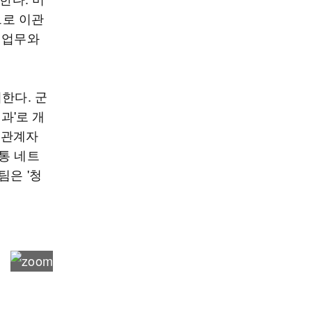
으로 이관
 업무와
한다. 군
과'로 개
해관계자
통 네트
팀은 '청