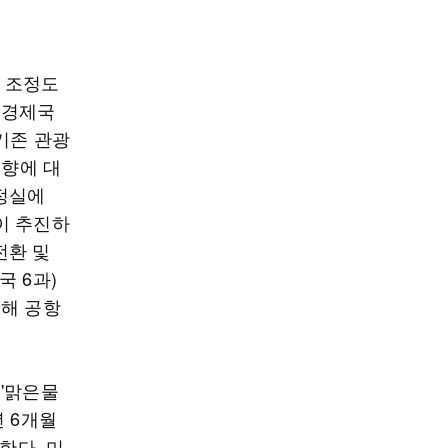
능 조정도
 경제국
기존 관광
동향에 대
정실에
이 추진하
전환 및
 6과)
위해 공항
'맑은물
 6개월
한다. 미