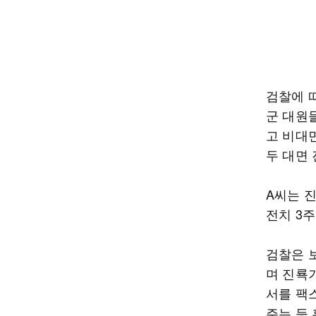
검찰에 따
군 대원
고 비대
두 대면
A씨는 
전치 3주
검찰은 
며 진룍
서를 팩
주는 등