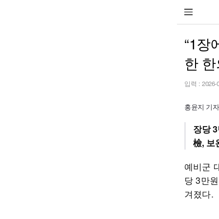
“1장
한 
입력 :
2026-
홍윤지 기자 h
장당 
檢, 
예비군 
당 3만원
겨졌다.