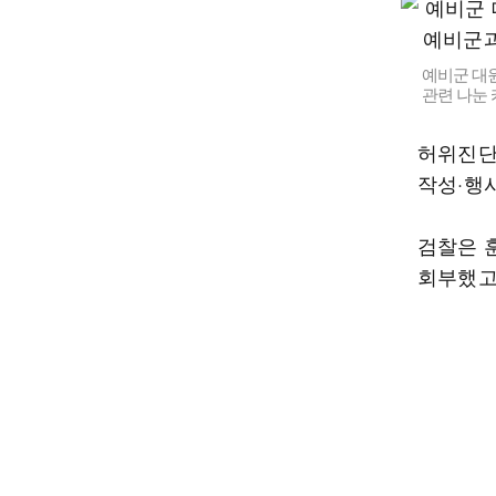
예비군 대원
관련 나눈 
허위진단
작성·행
검찰은 
회부했고,