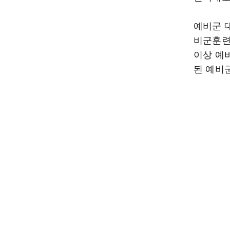
예비군 대
비군훈련
이상 예
된 예비