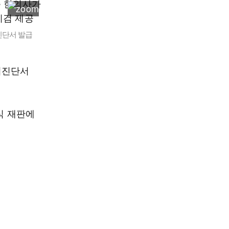
진단서 발급
위진단서
식 재판에