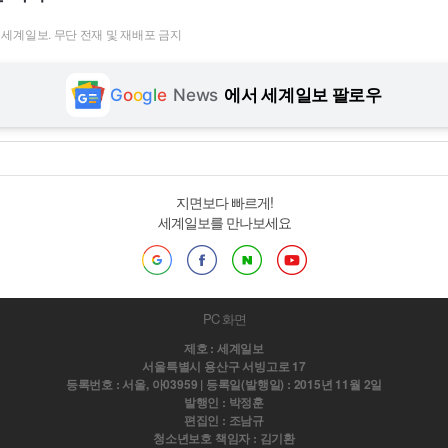
t ⓒ 세계일보. 무단 전재 및 재배포 금지
G
o
o
g
l
e
News
에서 세계일보 팔로우
지면보다 빠르게!
세계일보를 만나보세요
PC 화면
제호 : 세계일보
서울특별시 용산구 서빙고로 17
등록번호 : 서울, 아03959 | 등록일(발행일) : 2015년 11월 2일
발행인 : 박정훈
편집인 : 조남규
청소년보호 책임자 : 김기환