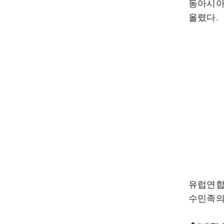
동아시아
올렸다.
유럽연합
수민족의