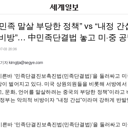
민족 말살 부당한 정책” vs “내정 간
비방”… 中민족단결법 놓고 미·중 
07-03 20:36
 kimgija@segye.com
이른바 ‘민족단결진보촉진법(민족단결법)’을 둘러싸고 미
방이 벌어지고 있다. 미국 상원의원들을 비롯해 서방에서
교, 문화, 언어를 말살하려는 중국의 부당한 정책”이라고
국 정부는 악의적 비방이자 “내정 간섭”이라며 강하게 반발