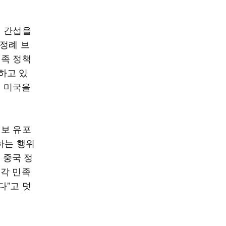
정 간섭을
 정례 브
민족 정책
하고 있
은 미국을
정보 유포
하는 행위
 중국 정
 각 민족
다”고 덧