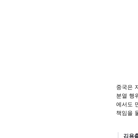
중국은 
분열 행
에서도 
책임을 
김용출