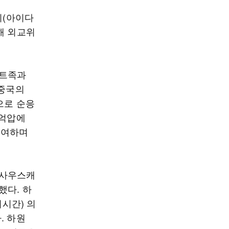
시(아이다
해 외교위
베트족과
 중국의
으로 순응
 억압에
부여하며
·사우스캐
했다. 하
시간) 의
. 하원