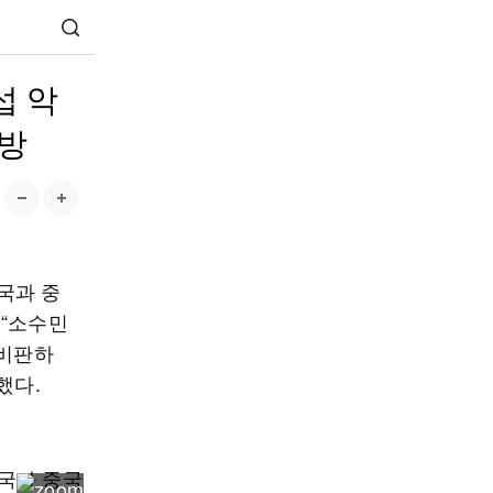
섭 악
공방
국과 중
 “소수민
 비판하
했다.