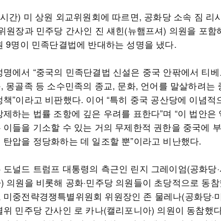
지시간) 미 상원 외교위원회에 따르면, 공화당 소속 짐 리
교위원장과 민주당 간사인 진 섀힌(뉴햄프셔) 의원을 포함
원 9명이 민족단결법에 반대하는 성명을 냈다.
성명에서 “중국의 민족단결법 신설은 중국 안팎에서 티
, 몽골족 등 소수민족의 종교, 문화, 언어를 말살하려는
정책”이라고 비판했다. 이어 “특히 중국 공산당에 이념적
강제하는 법률 조항에 깊은 우려를 표한다”며 “이 법안은
 이들을 기소할 수 있는 거의 무제한적 권한을 중국에 
 탄압을 정당화하는 데 일조할 뿐”이라고 비난했다.
 도널드 트럼프 대통령의 측근인 린지 그레이엄(공화당
) 의원을 비롯해 공화·민주당 의원들이 초당적으로 동참
 미중전략경쟁특별위원회 위원장인 존 물레나(공화당·미
별위 민주당 간사인 로 카나(캘리포니아) 의원이 동참했다