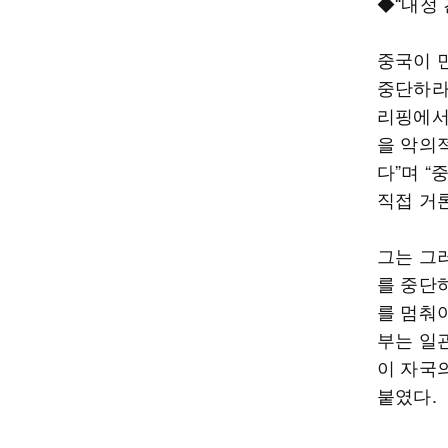
◆“내정 
중국이 
중단하라
리핑에서
을 악의
다”며 “
직접 거
그는 그
를 중단
를 멈춰야
부는 일
이 자국
붙였다.