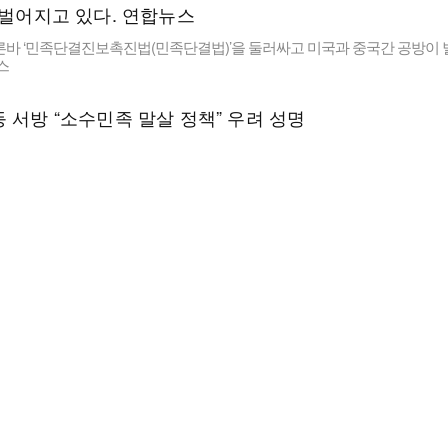
른바 ‘민족단결진보촉진법(민족단결법)’을 둘러싸고 미국과 중국간 공방이 
스
 서방 “소수민족 말살 정책” 우려 성명