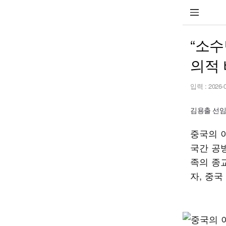
“소수
의적 
입력 :
2026-
김용출 선임기자
중국의 
국간 공
족의 종
자, 중