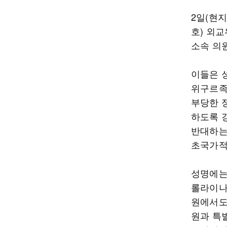
2일(현
호) 외
소속 의
이들은 
위구르족
부당한 
하도록 
반대하는
초국가적
성명에는
롤라이나
원에서도
원과 특