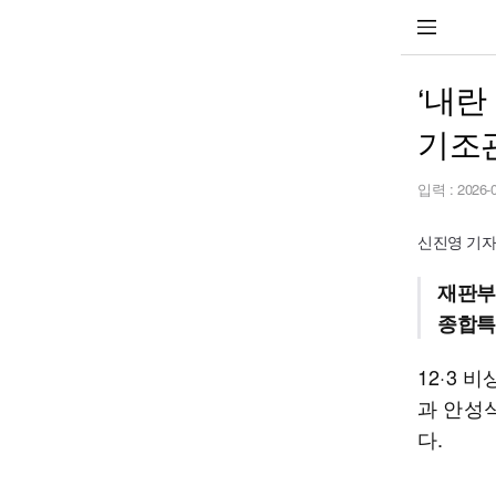
‘내란
기조
입력 :
2026-
신진영 기자 s
재판부
종합특
12·3
과 안성
다.