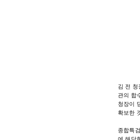
김 전 
관의 합
청장이 
확보한 
종합특검
에 해당