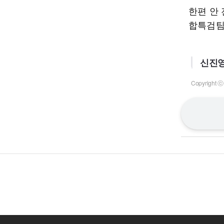
한편 안
합특검팀
신진영
Copyrigh