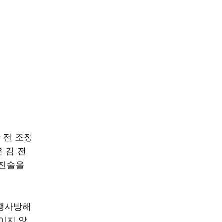
 전 조정
 김 전
 진술을
리행사방해
이지 않