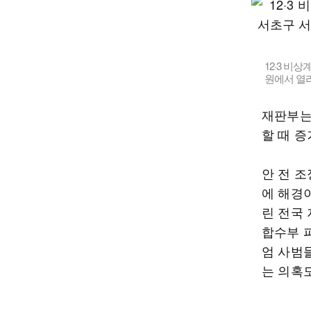
12·3 비
원에서 열리
재판부는
할 때 
안 전 
에 해경
린 전국
합수부 파
엄 사범
는 의혹