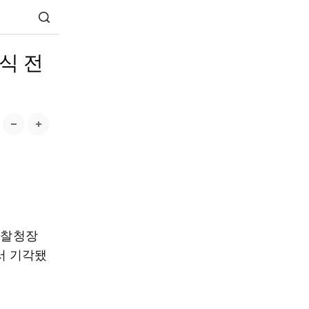
식 전
경찰청장
서 기각됐