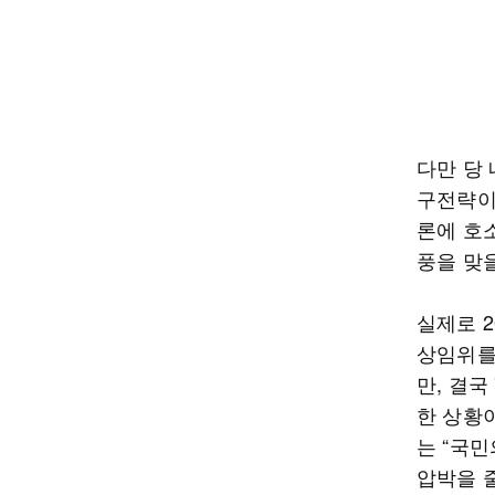
다만 당
구전략이
론에 호소
풍을 맞
실제로 
상임위를
만, 결국
한 상황
는 “국
압박을 