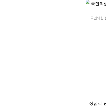
국민의힘 
정점식 