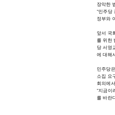
장악한 
“민주당
정부와 
앞서 국회
를 위한
당 서영
에 대해
민주당은
소집 요
회의에서
“지금이
를 바란