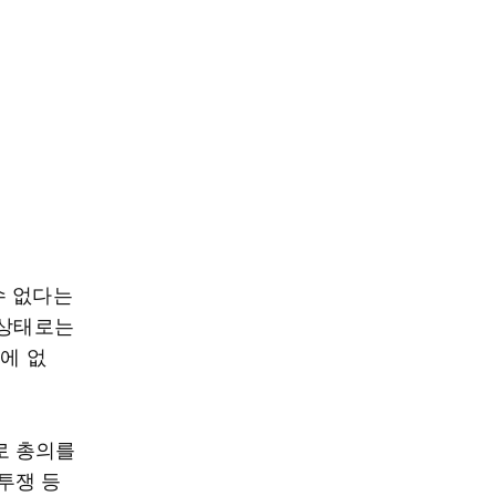
수 없다는
 상태로는
에 없
로 총의를
투쟁 등