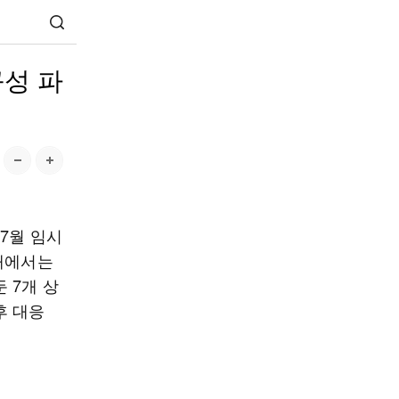
성 파
7월 임시
당내에서는
 7개 상
후 대응