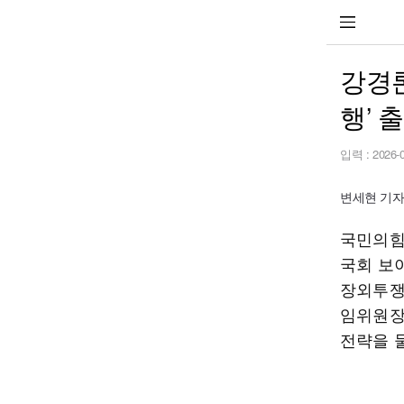
강경론
행’ 
입력 :
2026-
변세현 기자 3
국민의힘
국회 보
장외투쟁
임위원장
전략을 