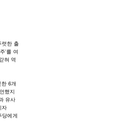
뚜렷한 출
주’를 여
 갇혀 역
한 6개
선언했지
년과 유사
계자
민주당에게