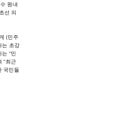
승수 원내
초선 의
게 (민주
라는 초강
는 “민
 “최근
한 국민들