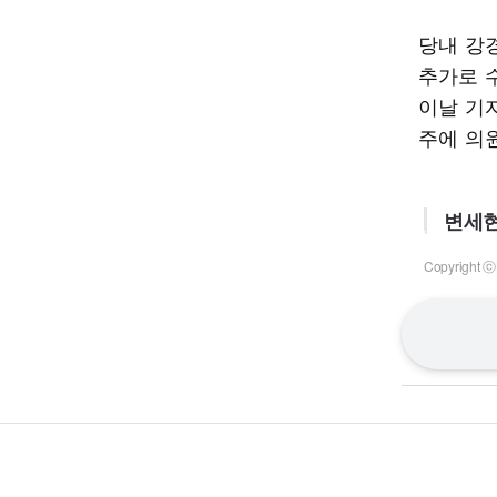
당내 강
추가로 
이날 기
주에 의
변세현
Copyrigh