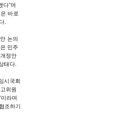
했다”며
임은 바로
다.
법안 논의
은 민주
 개정안
상태다.
 임시국회
최고위원
”이라며
 협조하기