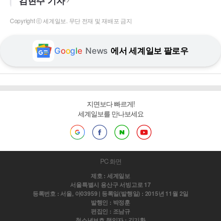
김현주 기자
Copyright ⓒ 세계일보. 무단 전재 및 재배포 금지
G
o
o
g
l
e
News
에서 세계일보 팔로우
지면보다 빠르게!
세계일보를 만나보세요
PC 화면
제호 : 세계일보
서울특별시 용산구 서빙고로 17
등록번호 : 서울, 아03959 | 등록일(발행일) : 2015년 11월 2일
발행인 : 박정훈
편집인 : 조남규
청소년보호 책임자 : 김기환