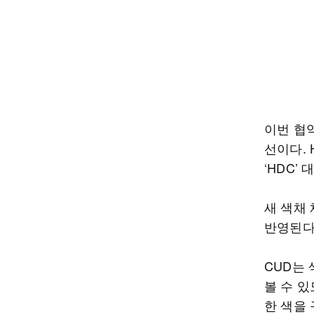
이번 협
선이다. 
‘HDC’ 
새 색채 체
반영된다
CUD는
볼 수 있
한 색을