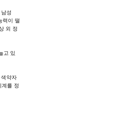
 남성
 능력이 떨
상 외 정
늘고 있
. 색약자
체계를 정