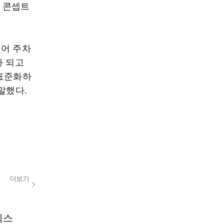
인 콘셉트
넘어 주차
가 되고
 표준화하
말했다.
더보기
릭스