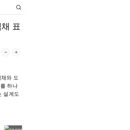
채 표
색채와 도
채를 하나
는 설계도