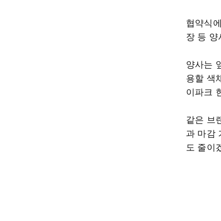
협약식에
장 등 
양사는 
용할 색
이파크 
같은 브
과 마감
도 줄이