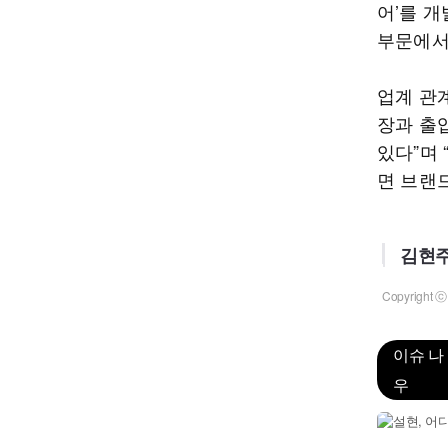
어’를 개
부문에서
업계 관
장과 출
있다”며
면 브랜
김현주
Copyrigh
이슈 나
우