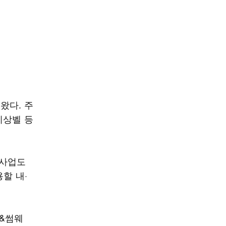
왔다. 주
비상벨 등
 사업도
할 내·
어&썸웨