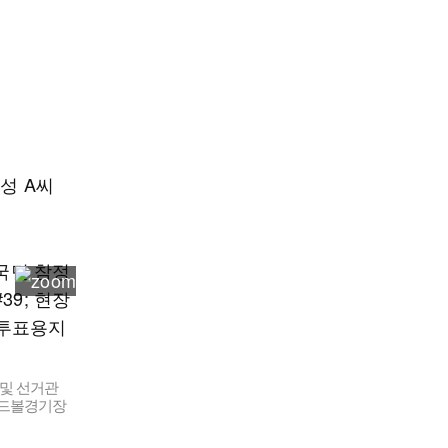
성 A씨
 및 선거관
핸드볼경기장