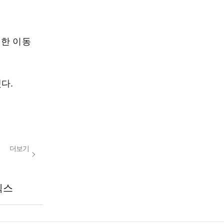
거한 이동
다.
더보기
릭스