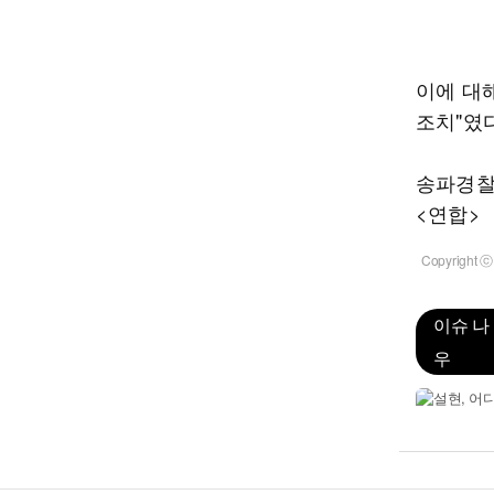
이에 대
조치"였
송파경찰
<연합>
Copyrigh
이슈 나
우