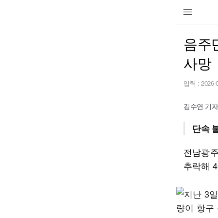
음주
사망
입력 :
2026-
김수연 기자 s
단속 
전남광주
추락해 