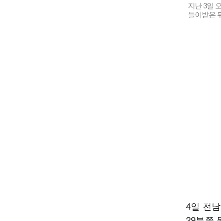
지난 3일 
들이받은 
4일 전
29분쯤 