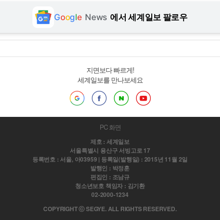
G
o
o
g
l
e
News
에서 세계일보 팔로우
지면보다 빠르게!
세계일보를 만나보세요
PC 화면
제호 : 세계일보
서울특별시 용산구 서빙고로 17
등록번호 : 서울, 아03959 | 등록일(발행일) : 2015년 11월 2일
발행인 : 박정훈
편집인 : 조남규
청소년보호 책임자 : 김기환
02-2000-1234
COPYRIGHT ⓒ SEGYE. ALL RIGHTS RESERVED.