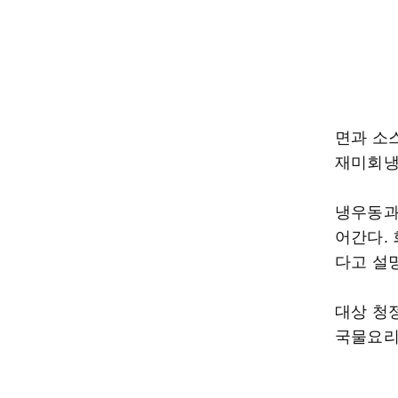
면과 소스
재미회냉
냉우동과
어간다.
다고 설
대상 청
국물요리’