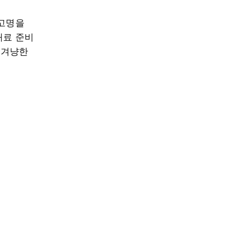
 고명을
재료 준비
 겨냥한