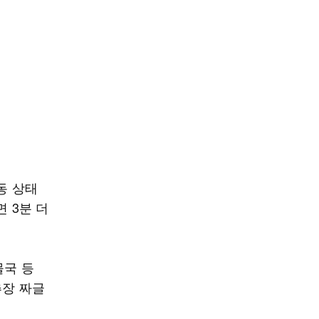
동 상태
 3분 더
물국 등
추장 짜글