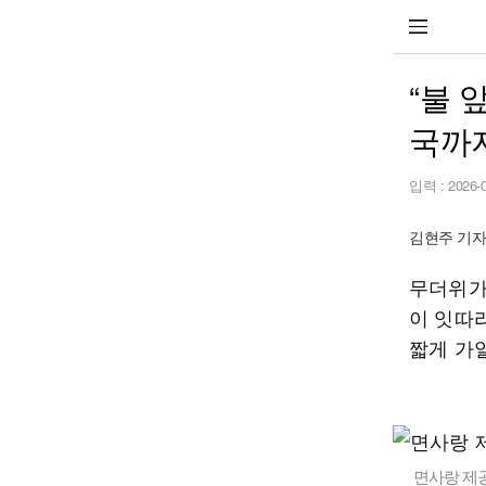
“불 
국까
입력 :
2026-
김현주 기자 h
무더위가
이 잇따
짧게 가
면사랑 제