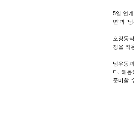
5일 업
면’과 ‘
오장동식
정을 적
냉우동과
다. 해
준비할 수