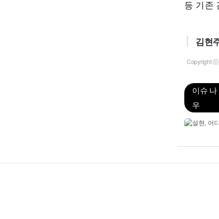
등 기존
김현주
Copyrigh
이슈 나
우