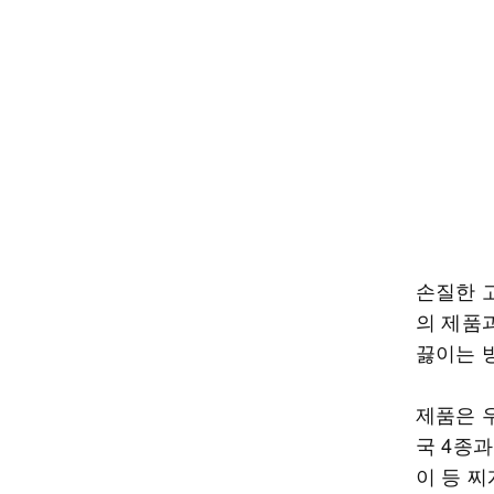
손질한 
의 제품과
끓이는 
제품은 
국 4종
이 등 찌