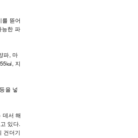
지를 뜯어
가능한 파
양파, 마
55㎉, 지
 등을 넣
 데서 해
고 있다.
의 건더기