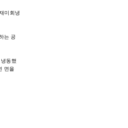
간재미회냉
하는 공
 냉동했
면 면을