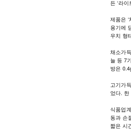
든 ‘라이
제품은 
용기에 
우치 형
채소가득 
늘 등 7
방은 0.
고기가득 
었다. 한
식품업계
동과 손
짧은 시