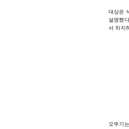
대상은 
설명했다
서 차지
오뚜기는