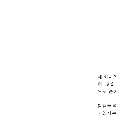
세 회사의
히 1만2
으로 순
알뜰폰을
가입자는 