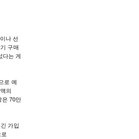
이나 선
말기 구매
섰다는 게
으로 예
매액의
상은 70만
옮긴 가입
으로