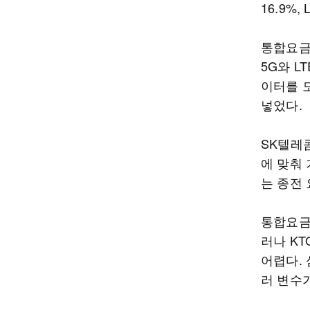
16.9%
통합요금
5G와 L
이터를 모
넣었다.
SK텔레콤
에 맞춰 
는 종전 
통합요금
러나 K
어렵다. 
러 변수