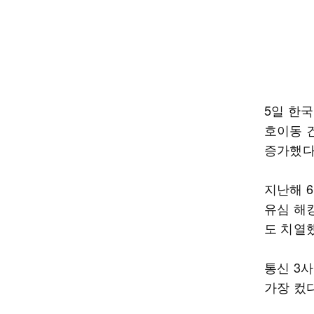
5일 한
호이동 건
증가했다
지난해 6
유심 해
도 치열
통신 3사
가장 컸다