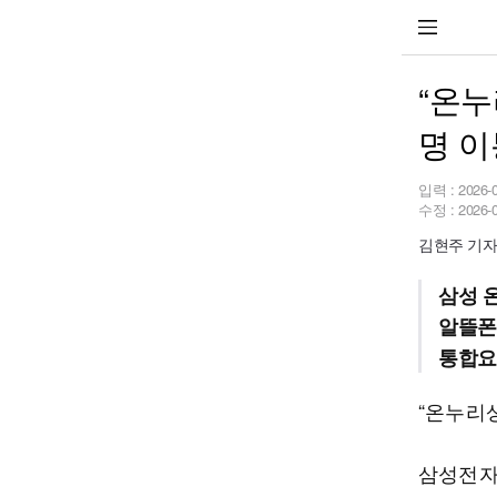
“온누
명 이
입력 :
2026-
수정 :
2026-
김현주 기자 h
삼성 
알뜰폰
통합요
“온누리
삼성전자