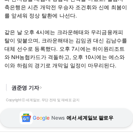
축은행은 시즌 개막전 우승자 조건휘와 신예 최봄이
를 앞세워 정상 탈환에 나선다.
같은 날 오후 4시에는 크라운해태와 우리금융캐피
탈이 맞붙으며, 크라운해태는 김임권 대신 김남수를
대체 선수로 등록했다. 오후 7시에는 하이원리조트
와 NH농협카드가 격돌하고, 오후 10시에는 에스와
이와 하림의 경기로 개막일 일정이 마무리된다.
권준영 기자
Copyright ⓒ 세계일보. 무단 전재 및 재배포 금지
G
o
o
g
l
e
News
에서 세계일보 팔로우