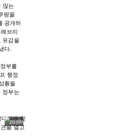
 않는
 쿠팡을
를 공개하
 정례브리
고 유감을
냈다.
 정부를
럼프 행정
 상황을
명 정부는