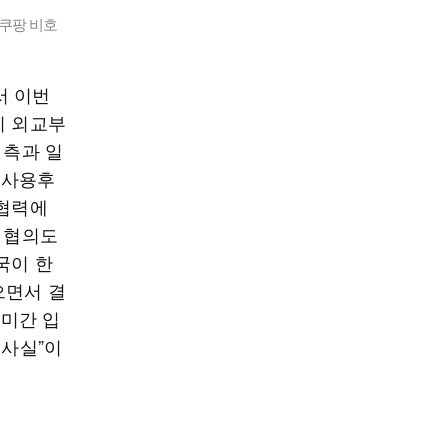
쿠팡 비호
서 이번
히 외교부
 측과 일
·사용후
 협력에
차 협의도
국이 한
으면서 결
·미간 입
 사실”이