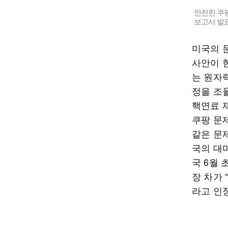
안전한 쿠
보고서 발표
미국의 
사안이 
는 원자
정을 조
핵연료 
쿠팡 문
같은 문
국의 대
국 6월 
장 차가 
라고 인