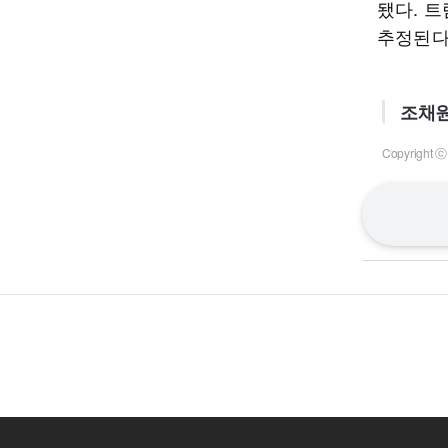
됐다. 트
추정된다
조채원
Copyrigh