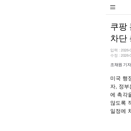
쿠팡 
차단
입력 :
2026-
수정 :
2026-
조채원 기자 c
미국 행
자, 정부
에 촉각
않도록 
일정에 