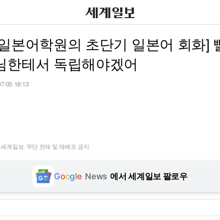
일본어학원의 초단기 일본어 회화] 
님한테서 독립해야겠어
07-05 18:13
t ⓒ 세계일보. 무단 전재 및 재배포 금지
G
o
o
g
l
e
News
에서 세계일보 팔로우