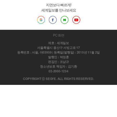
지면보다 빠르게!
세계일보를 만나보세요
PC 화면
제호 : 세계일보
서울특별시 용산구 서빙고로 17
등록번호 : 서울, 아03959 | 등록일(발행일) : 2015년 11월 2일
발행인 : 박정훈
편집인 : 조남규
청소년보호 책임자 : 김기환
02-2000-1234
COPYRIGHT ⓒ SEGYE. ALL RIGHTS RESERVED.