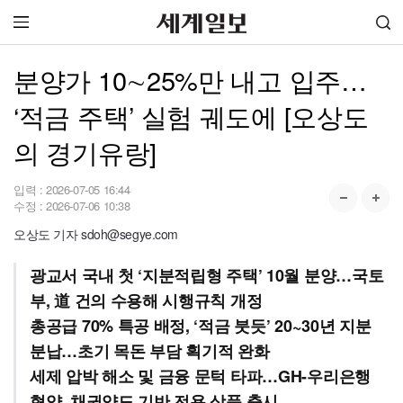
분양가 10∼25%만 내고 입주…
‘적금 주택’ 실험 궤도에 [오상도
의 경기유랑]
입력 :
2026-07-05 16:44
수정 :
2026-07-06 10:38
오상도 기자 sdoh@segye.com
광교서 국내 첫 ‘지분적립형 주택’ 10월 분양…국토
부, 道 건의 수용해 시행규칙 개정
총공급 70% 특공 배정, ‘적금 붓듯’ 20~30년 지분
분납…초기 목돈 부담 획기적 완화
세제 압박 해소 및 금융 문턱 타파…GH-우리은행
협약, 채권양도 기반 전용 상품 출시