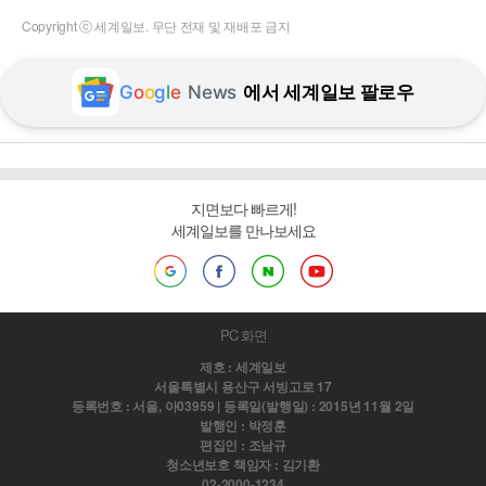
Copyright ⓒ 세계일보. 무단 전재 및 재배포 금지
G
o
o
g
l
e
News
에서 세계일보 팔로우
지면보다 빠르게!
세계일보를 만나보세요
PC 화면
제호 : 세계일보
서울특별시 용산구 서빙고로 17
등록번호 : 서울, 아03959 | 등록일(발행일) : 2015년 11월 2일
발행인 : 박정훈
편집인 : 조남규
청소년보호 책임자 : 김기환
02-2000-1234