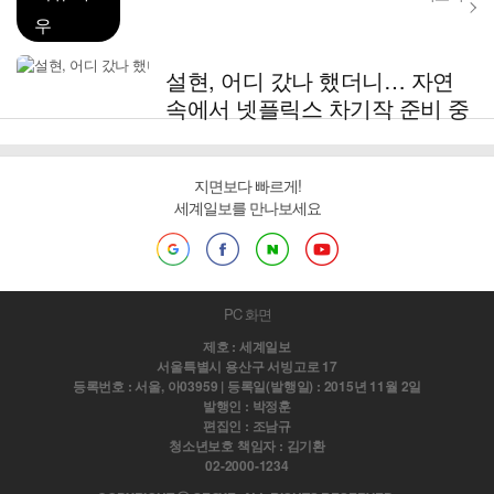
우
설현, 어디 갔나 했더니… 자연
속에서 넷플릭스 차기작 준비 중
지면보다 빠르게!
세계일보를 만나보세요
PC 화면
제호 : 세계일보
서울특별시 용산구 서빙고로 17
등록번호 : 서울, 아03959 | 등록일(발행일) : 2015년 11월 2일
발행인 : 박정훈
편집인 : 조남규
청소년보호 책임자 : 김기환
02-2000-1234