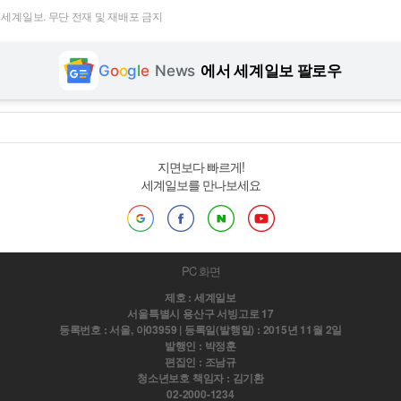
t ⓒ 세계일보. 무단 전재 및 재배포 금지
G
o
o
g
l
e
News
에서 세계일보 팔로우
지면보다 빠르게!
세계일보를 만나보세요
PC 화면
제호 : 세계일보
서울특별시 용산구 서빙고로 17
등록번호 : 서울, 아03959 | 등록일(발행일) : 2015년 11월 2일
발행인 : 박정훈
편집인 : 조남규
청소년보호 책임자 : 김기환
02-2000-1234