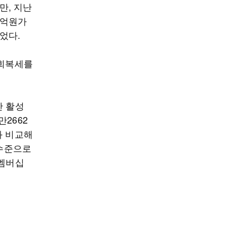
만, 지난
1억원가
늘었다.
 회복세를
간 활성
만2662
)과 비교해
 수준으로
 멤버십