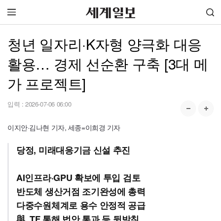
청년 일자리·K자형 양극화 대응
활용… 경제 선순환 구축 [3대 메
가 프로젝트]
입력 :
2026-07-06 06:00
이지안·김나현 기자, 세종=이희경 기자
당정, 미래대응기금 신설 추진
AI인프라·GPU 확보에 투입 검토
반도체 생산거점 조기완성에 총력
다중수원체계로 용수 안정적 공급
與, TF 통해 법안 통과 등 뒷받침