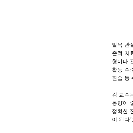
발목 관
존적 치
형이나 
활동 수
환술 등 
김 교수
동량이 
정확한 
이 된다”