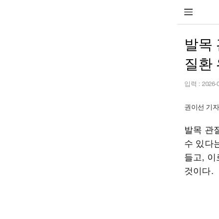
발목
질환
입력 :
2026-
권이선 기자 2
발목 관
수 있다
들고, 
것이다.