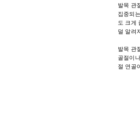
발목 관
집중되는
도 크게
덜 알려져
발목 관
골절이나
절 연골