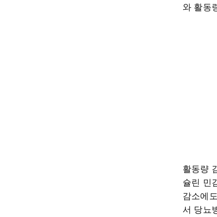
와 활동
활동량 
슐린 민
감소에도
서 당뇨병