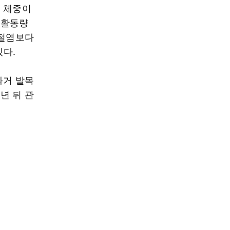
은 체중이
 활동량
관절염보다
있다.
과거 발목
년 뒤 관