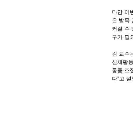
다만 이
은 발목
커질 수
구가 필
김 교수
신체활동
통증 조
다”고 설