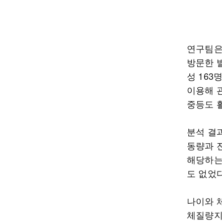
연구팀은 
방문한 발
성 163
이용해 
중등도 
분석 결
동량과 
해당하는
도 없었다
나이와 
체질량지