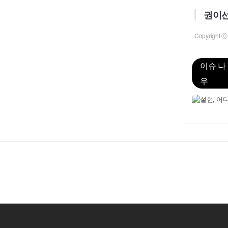
권이선
Copyrigh
이슈 나
우