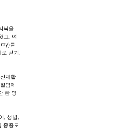
클리닉을
였고, 여
ray)를
로 걷기,
 신체활
관절염에
단 한 명
, 성별,
염 중증도