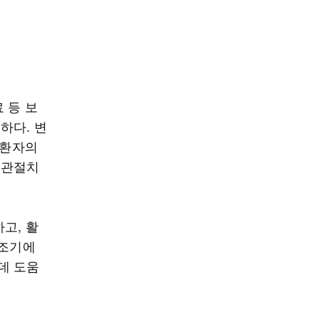
 등 보
하다. 변
 환자의
공관절치
고, 활
“조기에
데 도움