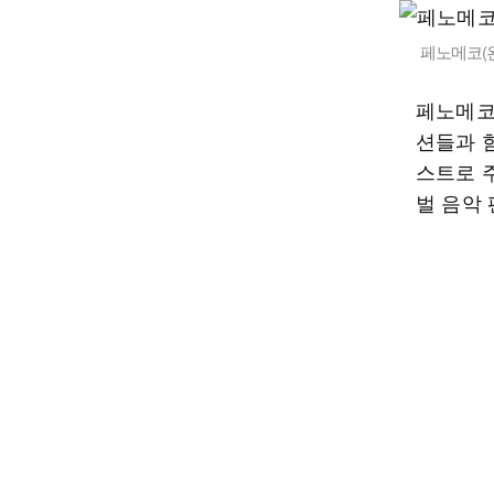
페노메코(왼
페노메코
션들과 
스트로 주
벌 음악