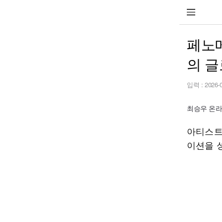
페노메
의 
입력 :
2026-
최승우 온라인 
아티스트
이션을 