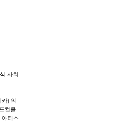
범
공식 사회
카)’의
월드컵을
의 아티스