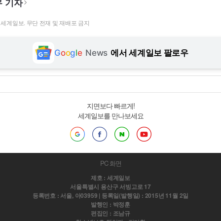
 기자
t ⓒ 세계일보. 무단 전재 및 재배포 금지
G
o
o
g
l
e
News
에서 세계일보 팔로우
지면보다 빠르게!
세계일보를 만나보세요
PC 화면
제호 : 세계일보
서울특별시 용산구 서빙고로 17
등록번호 : 서울, 아03959 | 등록일(발행일) : 2015년 11월 2일
발행인 : 박정훈
편집인 : 조남규