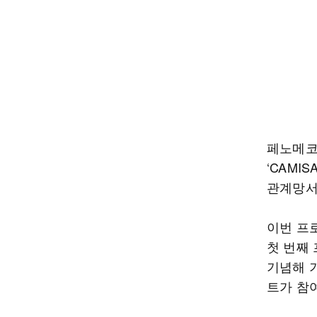
페노메코
‘CAMI
관계망서
이번 프로
첫 번째 
기념해 
트가 참