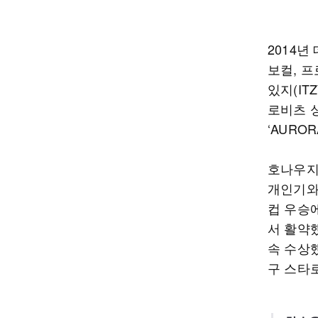
2014
보컬, 
있지(IT
로비츠 싱글
‘AUROR
호나우지
개인기와
컵 우승에
서 활약했
속 수상
구 스타