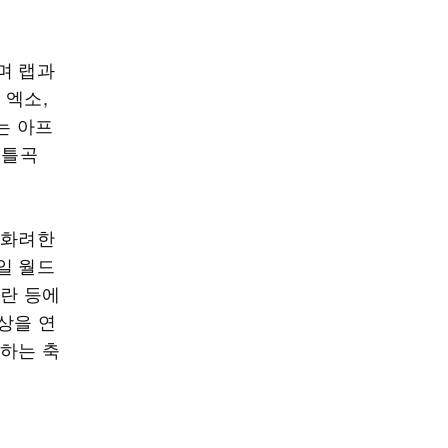
며 랩과
 엑소,
는 아프
타이틀곡
 화려한
일 월드
밀란 등에
수상을 연
표하는 축