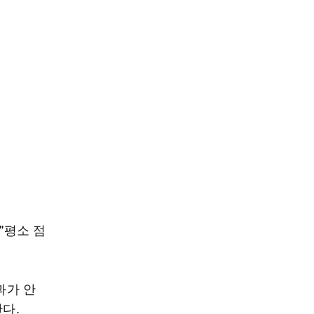
"평소 점
과가 안
다.