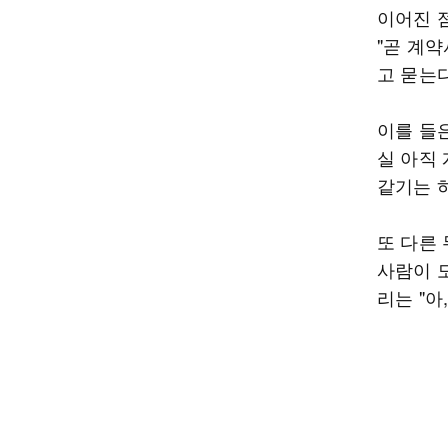
이어진 
"곧 계약
고 묻는다
이를 들은
실 아직
같기는 
또 다른 
사람이 도
리는 "아