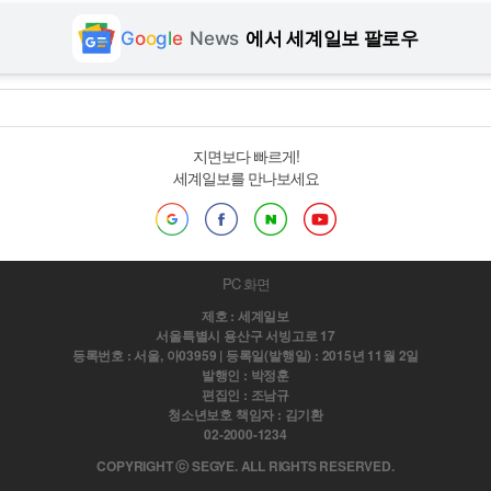
G
o
o
g
l
e
News
에서 세계일보 팔로우
지면보다 빠르게!
세계일보를 만나보세요
PC 화면
제호 : 세계일보
서울특별시 용산구 서빙고로 17
등록번호 : 서울, 아03959 | 등록일(발행일) : 2015년 11월 2일
발행인 : 박정훈
편집인 : 조남규
청소년보호 책임자 : 김기환
02-2000-1234
COPYRIGHT ⓒ SEGYE. ALL RIGHTS RESERVED.