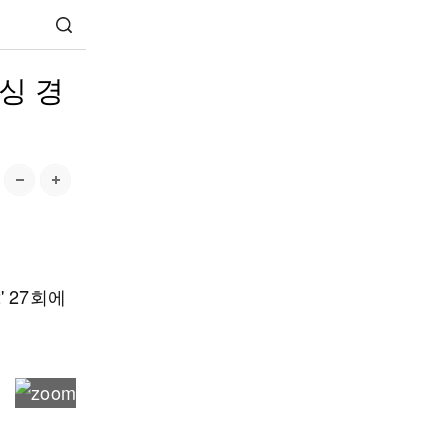
싱 경
' 27회에