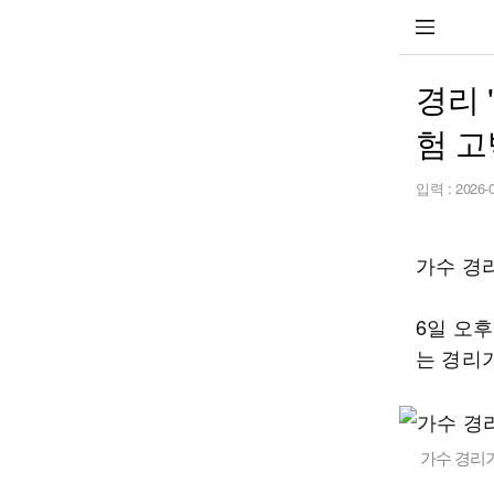
경리 
험 고
입력 :
2026-
가수 경
6일 오후
는 경리
가수 경리가