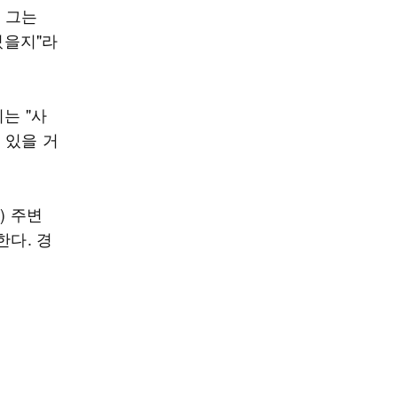
 그는
있을지"라
는 "사
 있을 거
) 주변
한다. 경