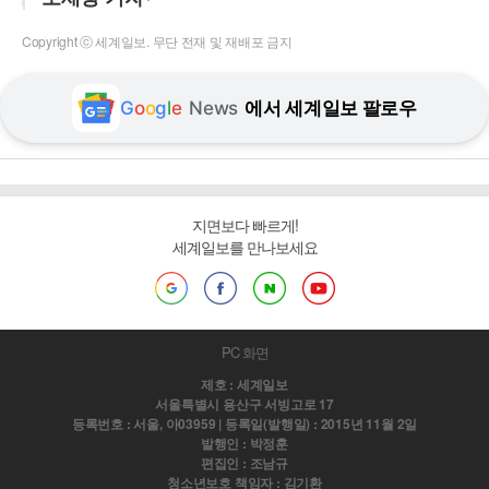
Copyright ⓒ 세계일보. 무단 전재 및 재배포 금지
G
o
o
g
l
e
News
에서 세계일보 팔로우
지면보다 빠르게!
세계일보를 만나보세요
PC 화면
제호 : 세계일보
서울특별시 용산구 서빙고로 17
등록번호 : 서울, 아03959 | 등록일(발행일) : 2015년 11월 2일
발행인 : 박정훈
편집인 : 조남규
청소년보호 책임자 : 김기환