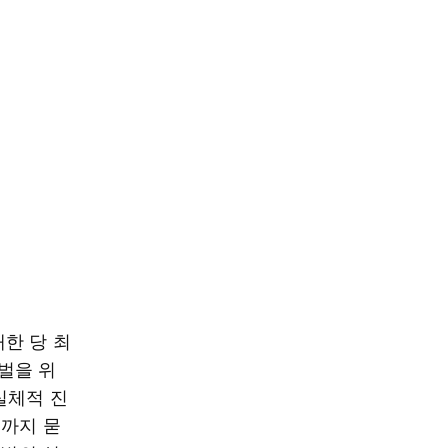
한 당 최
벌을 위
실체적 진
끝까지 묻