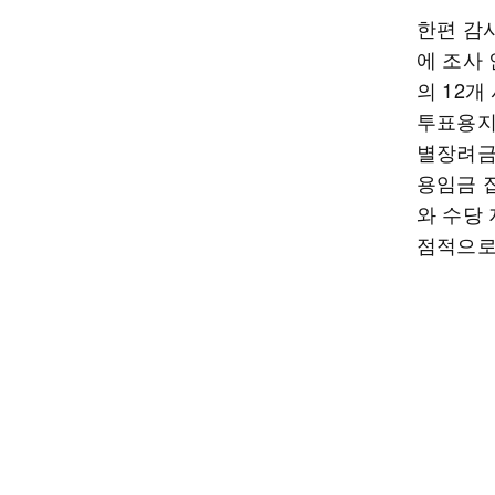
한편 감사
에 조사
의 12개
투표용지
별장려금
용임금 
와 수당
점적으로