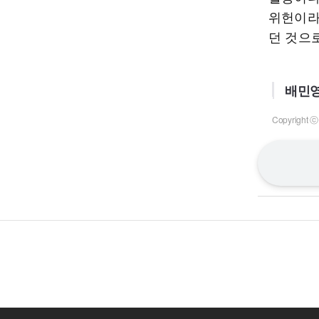
위헌이라
던 것으
배민영
Copyrigh