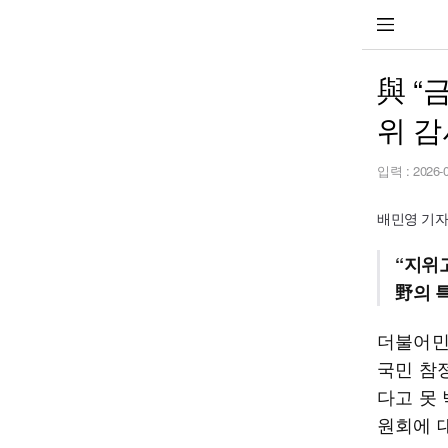
與 “
위 감
입력 :
2026-
배민영 기자 g
“지위
野의 
더불어민
국민 참
다고 못
원회에 