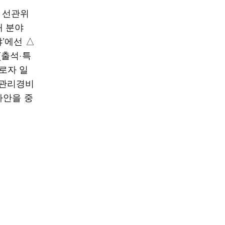
구 선관위
개 분야
야’에선 △
(출석·특
로자 일
 관리경비
사안을 중