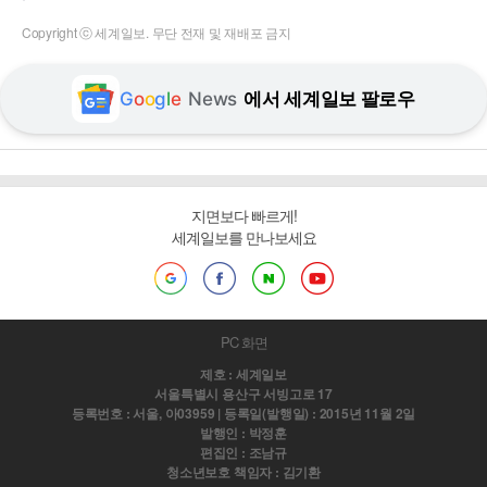
Copyright ⓒ 세계일보. 무단 전재 및 재배포 금지
G
o
o
g
l
e
News
에서 세계일보 팔로우
지면보다 빠르게!
세계일보를 만나보세요
PC 화면
제호 : 세계일보
서울특별시 용산구 서빙고로 17
등록번호 : 서울, 아03959 | 등록일(발행일) : 2015년 11월 2일
발행인 : 박정훈
편집인 : 조남규
청소년보호 책임자 : 김기환