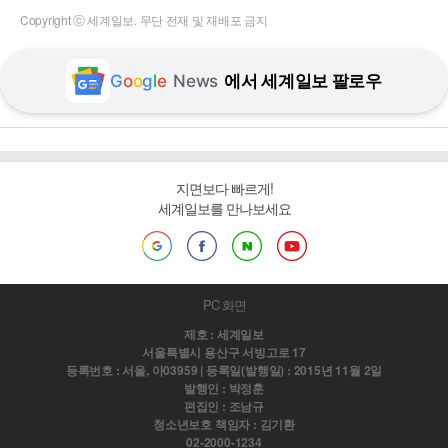
Copyright ⓒ 세계일보. 무단 전재 및 재배포 금지
G
o
o
g
l
e
News
에서 세계일보 팔로우
지면보다 빠르게!
세계일보를 만나보세요
PC 화면
제호 : 세계일보
서울특별시 용산구 서빙고로 17
등록번호 : 서울, 아03959 | 등록일(발행일) : 2015년 11월 2일
발행인 : 박정훈
편집인 : 조남규
청소년보호 책임자 : 김기환
02-2000-1234