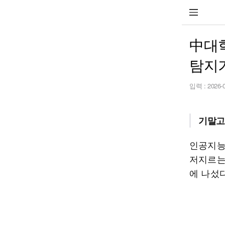
中대학
탐지
입력 :
2026-
기말고
인공지능
저지르는
에 나섰다