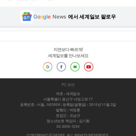
G
o
o
g
l
e
News
에서 세계일보 팔로우
지면보다 빠르게!
세계일보를 만나보세요
PC 화면
제호 : 세계일보
서울특별시 용산구 서빙고로 17
등록번호 : 서울, 아03959 | 등록일(발행일) : 2015년 11월 2일
발행인 : 박정훈
편집인 : 조남규
청소년보호 책임자 : 김기환
02-2000-1234
COPYRIGHT ⓒ SEGYE. ALL RIGHTS RESERVED.