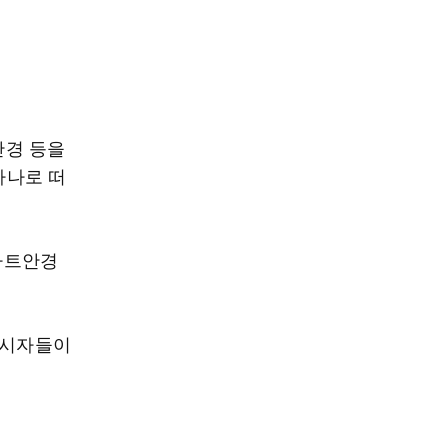
안경 등을
하나로 떠
마트안경
응시자들이