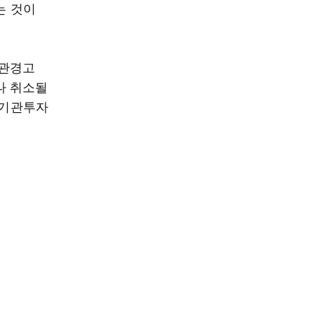
는 것이
기관경고
나 취소될
 기관투자