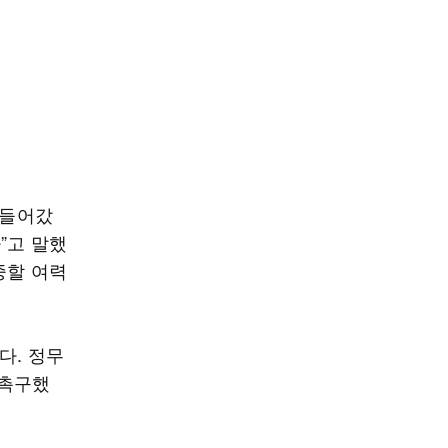
 들어갔
”고 말했
중할 여력
다. 정무
 촉구했