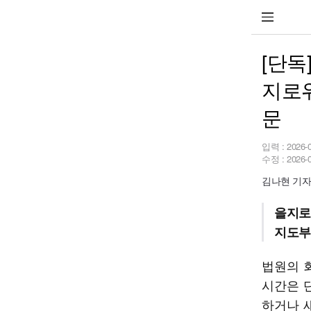
[단독
지로위
문
입력 :
2026-
수정 :
2026-
김나현 기자 l
을지로
지도부
법원의 
시간은 단
하거나 