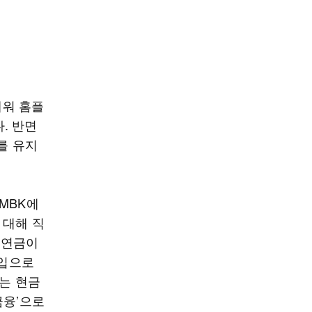
세워 홈플
. 반면
를 유지
MBK에
 대해 직
민연금이
차입으로
넘는 현금
금융’으로