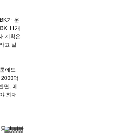
BK가 운
K 11개
자 계획은
라고 말
그룹에도
2000억
반면, 메
야 최대