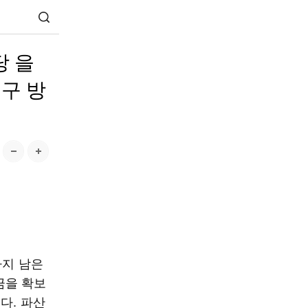
당 을
촉구 방
까지 남은
금을 확보
다. 파산