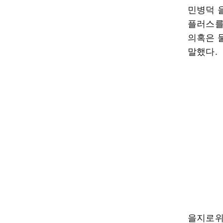
민병덕 
플러스를
의혹은 
말했다.
을지로위