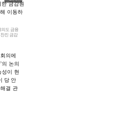
여의도 금융
이찬진 금감
원회의에
’의 논의
능성이 현
 당 안
 해결 관