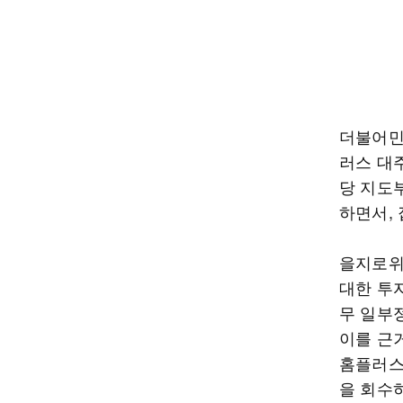
더불어민
러스 대
당 지도
하면서,
을지로위
대한 투
무 일부
이를 근
홈플러스
을 회수