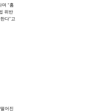
며 “홈
법 위반
 한다”고
 떨어진