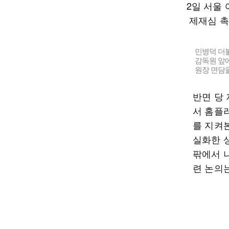
민병덕 더불
감독원 앞에
원장 면담을
반면 당
서 홈플
를 지켜
실화한 
팎에서 
련 논의