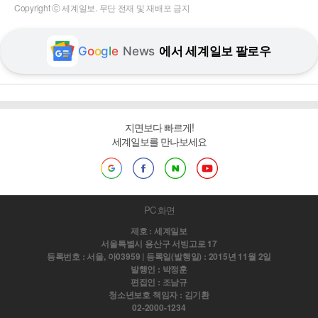
Copyright ⓒ 세계일보. 무단 전재 및 재배포 금지
G
o
o
g
l
e
News
에서 세계일보 팔로우
지면보다 빠르게!
세계일보를 만나보세요
PC 화면
제호 : 세계일보
서울특별시 용산구 서빙고로 17
등록번호 : 서울, 아03959 | 등록일(발행일) : 2015년 11월 2일
발행인 : 박정훈
편집인 : 조남규
청소년보호 책임자 : 김기환
02-2000-1234