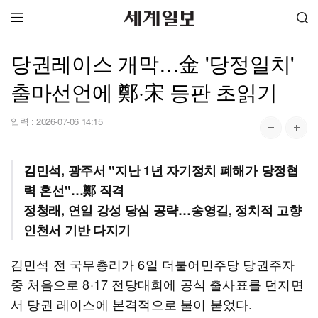
당권레이스 개막…金 '당정일치'
출마선언에 鄭·宋 등판 초읽기
입력 :
2026-07-06 14:15
김민석, 광주서 "지난 1년 자기정치 폐해가 당정협
력 혼선"…鄭 직격
정청래, 연일 강성 당심 공략…송영길, 정치적 고향
인천서 기반 다지기
김민석 전 국무총리가 6일 더불어민주당 당권주자
중 처음으로 8·17 전당대회에 공식 출사표를 던지면
서 당권 레이스에 본격적으로 불이 붙었다.