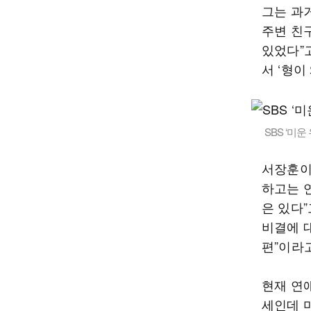
그는 과
주변 친
있었다”
서 ‘형이
SBS ‘미
서장훈이
하고는 연
은 있다
비결에 대
편”이라
현재 연
세인데 