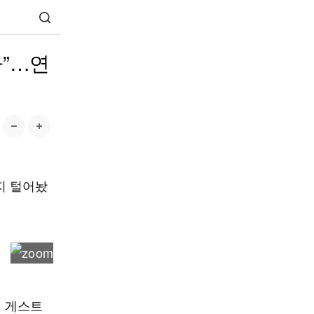
다”…연
지 털어놨
에 게스트