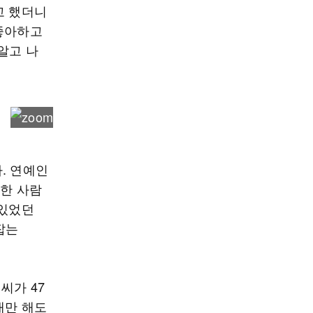
고 했더니
 좋아하고
알고 나
. 연예인
만한 사람
 있었던
잡는
씨가 47
대만 해도