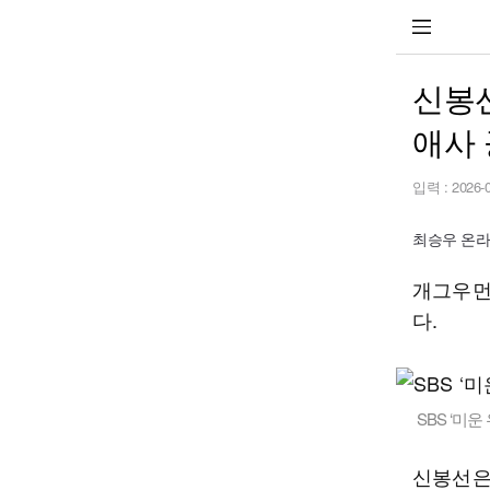
신봉선
애사
입력 :
2026-
최승우 온라인 
개그우먼
다.
SBS ‘미
신봉선은 