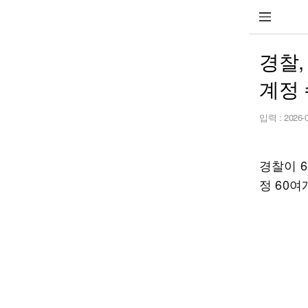
경찰,
계정
입력 :
2026-
경찰이 
정 60여