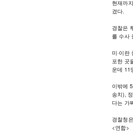
현재까지
겼다.
경찰은 
를 수사 
미·이란 
포한 곳을
운데 11
이밖에 5
송치),
다는 가
경찰청은
<연합>