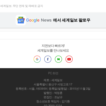
t ⓒ 세계일보. 무단 전재 및 재배포 금지
G
o
o
g
l
e
News
에서 세계일보 팔로우
지면보다 빠르게!
세계일보를 만나보세요
PC 화면
제호 : 세계일보
서울특별시 용산구 서빙고로 17
등록번호 : 서울, 아03959 | 등록일(발행일) : 2015년 11월 2일
발행인 : 박정훈
편집인 : 조남규
청소년보호 책임자 : 김기환
02-2000-1234