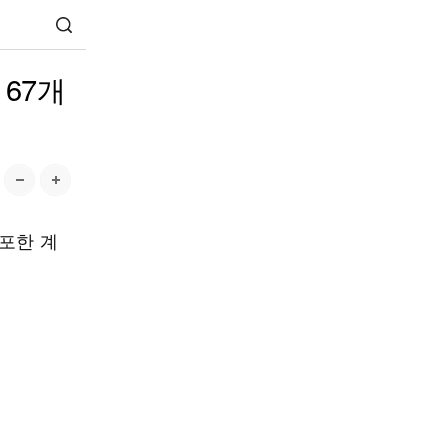
 67개
포한 계